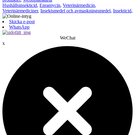
Hushållsinsekticid
,
Enramycin
,
Veterinärmedicin
,
Veterinärmediciner
,
Insektsmedel och avmaskningsmedel
,
Insekticid
,
Skicka e-post
WhatsApp
WeChat
x