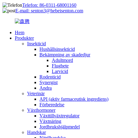
Telefon: 86-0311-68001160
E-mail: senton3@hebeisenton.com
Hem
Produkter
Insekticid
Hushållsinsekticid
Bekämpning av skadedjur
Adultmord
Flugbete
Larvicid
Rodenticid
Synergist
Andra
Veterinär
API (aktiv farmaceutisk ingrediens)
Förberedelse
Växthormoner
Växttillväxtregulator
Växtnäring
Jordbrukshjälpmedel
Handskar
Nitrilhandske