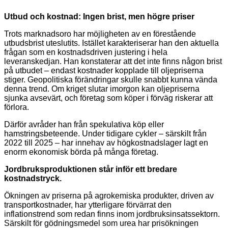
Utbud och kostnad: Ingen brist, men högre priser
Trots marknadsoro har möjligheten av en förestående
utbudsbrist uteslutits. Istället karakteriserar han den aktuella
frågan som en kostnadsdriven justering i hela
leveranskedjan. Han konstaterar att det inte finns någon brist
på utbudet – endast kostnader kopplade till oljepriserna
stiger. Geopolitiska förändringar skulle snabbt kunna vända
denna trend. Om kriget slutar imorgon kan oljepriserna
sjunka avsevärt, och företag som köper i förväg riskerar att
förlora.
Därför avråder han från spekulativa köp eller
hamstringsbeteende. Under tidigare cykler – särskilt från
2022 till 2025 – har innehav av högkostnadslager lagt en
enorm ekonomisk börda på många företag.
Jordbruksproduktionen står inför ett bredare
kostnadstryck.
Ökningen av priserna på agrokemiska produkter, driven av
transportkostnader, har ytterligare förvärrat den
inflationstrend som redan finns inom jordbruksinsatssektorn.
Särskilt för gödningsmedel som urea har prisökningen