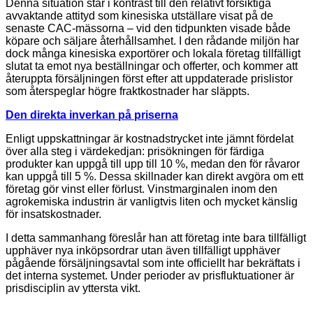
Denna situation står i kontrast till den relativt försiktiga
avvaktande attityd som kinesiska utställare visat på de
senaste CAC-mässorna – vid den tidpunkten visade både
köpare och säljare återhållsamhet. I den rådande miljön har
dock många kinesiska exportörer och lokala företag tillfälligt
slutat ta emot nya beställningar och offerter, och kommer att
återuppta försäljningen först efter att uppdaterade prislistor
som återspeglar högre fraktkostnader har släppts.
Den direkta inverkan på priserna
Enligt uppskattningar är kostnadstrycket inte jämnt fördelat
över alla steg i värdekedjan: prisökningen för färdiga
produkter kan uppgå till upp till 10 %, medan den för råvaror
kan uppgå till 5 %. Dessa skillnader kan direkt avgöra om ett
företag gör vinst eller förlust. Vinstmarginalen inom den
agrokemiska industrin är vanligtvis liten och mycket känslig
för insatskostnader.
I detta sammanhang föreslår han att företag inte bara tillfälligt
upphäver nya inköpsordrar utan även tillfälligt upphäver
pågående försäljningsavtal som inte officiellt har bekräftats i
det interna systemet. Under perioder av prisfluktuationer är
prisdisciplin av yttersta vikt.