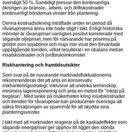
överstigit 50 %. Samtidigt pressar den kontinuerliga
ökningen av bränsle-, arbets- och driftskostnader
kontinuerligt böndernas vinster från plantering.
Denna kostnadsökning inträffade under en period då
råvarupriserna ännu inte hade stigit i takt. Enligt historiska
mönster är råvarupriser vanligtvis positivt korrelerade med
stigande oljepriser, men för närvarande har priserna på
grödor som sojabönor och majs inte visat den förväntade
uppåtgående trenden, vilket resulterat i en obalans mellan
insatskostnader och jordbruksinkomster.
Riskhantering och framtidsutsikter
Som svar på de nuvarande marknadsfluktuationerna
rekommenderas det att anta en konservativ
riskhanteringsstrategi: inklusive att undvika terminsköp,
minimera lagerexponering och anta en metod för "inköp på
begäran". Med tanke på osäkerheten kring insatskostnader
och trenden för råvarupriser kan producenter överväga att
säkra försäljningen av spannmål för att skydda sina
planteringsvinster.
I takt med att marknaden reagerar på de kaskadeffekter som
stigande energipriser ger upphov till ligger den största