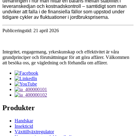
utmaningen i hur man hittar en balans mellan stabilitet i
leveranskedjan och kostnadskontroll – samtidigt som man
undviker att falla i de finansiella fällor som uppstod under
tidigare cykler av fluktuationer i jordbrukspriserna.
Publiceringstid: 21 april 2026
Integritet, engagemang, yrkeskunskap och effektivitet är våra
grundprinciper och förutsättningar för att göra affärer. Välkommen
att besöka oss, ge vägledning och förhandla om affärer.
Produkter
Handskar
Insekticid
Växttillväxtregulator