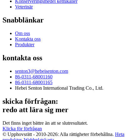
Konserveringsmedel kemikalier
Veterinär
Snabblänkar
Om oss
Kontakta oss
Produkter
kontakta oss
senton3@hebeisenton.com
86-0311-68001160
86-0311-68001165
Hebei Senton International Trading Co., Ltd.
skicka förfrågan:
redo att lära sig mer
Det finns inget bättre än att se slutresultatet.
Klicka för förfrågan
© Upphovsrätt - 2010-2026: Alla rättigheter förbehållna.
Heta
produkter
,
Webbplatskarta