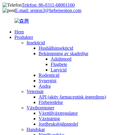
Telefon: 86-0311-68001160
E-mail: senton3@hebeisenton.com
Hem
Produkter
Insekticid
Hushållsinsekticid
Bekämpning av skadedjur
Adultmord
Flugbete
Larvicid
Rodenticid
Synergist
Andra
Veterinär
API (aktiv farmaceutisk ingrediens)
Förberedelse
Växthormoner
Växttillväxtregulator
Växtnäring
Jordbrukshjälpmedel
Handskar
Nitrilhandske