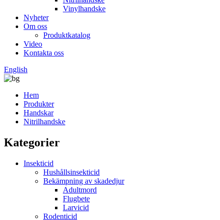
Vinylhandske
Nyheter
Om oss
Produktkatalog
Video
Kontakta oss
English
Hem
Produkter
Handskar
Nitrilhandske
Kategorier
Insekticid
Hushållsinsekticid
Bekämpning av skadedjur
Adultmord
Flugbete
Larvicid
Rodenticid