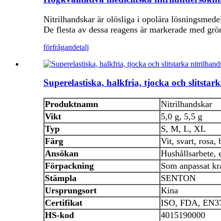
Nitrilhandskar är olösliga i opolära lösningsmede
De flesta av dessa reagens är markerade med gr
förfrågan
detalj
Superelastiska, halkfria, tjocka och slitstar
Produktnamn
Nitrilhandskar
Vikt
5,0 g, 5,5 g
Typ
S, M, L, XL
Färg
Vit, svart, rosa, 
Ansökan
Hushållsarbete, 
Förpackning
Som anpassat kr
Stämpla
SENTON
Ursprungsort
Kina
Certifikat
ISO, FDA, EN3
HS-kod
4015190000