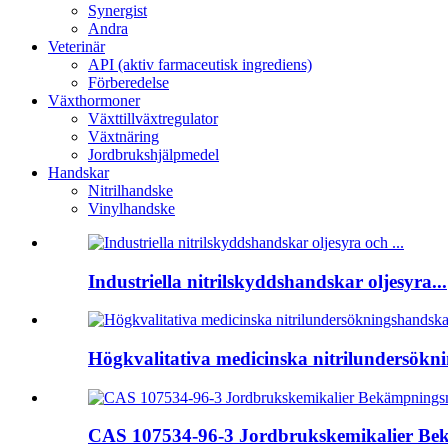
Synergist
Andra
Veterinär
API (aktiv farmaceutisk ingrediens)
Förberedelse
Växthormoner
Växttillväxtregulator
Växtnäring
Jordbrukshjälpmedel
Handskar
Nitrilhandske
Vinylhandske
Industriella nitrilskyddshandskar oljesyra...
Högkvalitativa medicinska nitrilundersökni
CAS 107534-96-3 Jordbrukskemikalier Bek