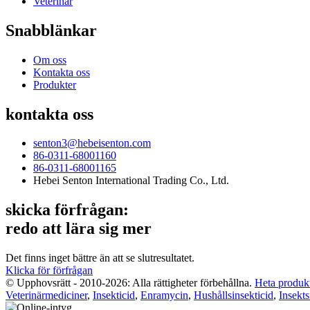
Veterinär
Snabblänkar
Om oss
Kontakta oss
Produkter
kontakta oss
senton3@hebeisenton.com
86-0311-68001160
86-0311-68001165
Hebei Senton International Trading Co., Ltd.
skicka förfrågan:
redo att lära sig mer
Det finns inget bättre än att se slutresultatet.
Klicka för förfrågan
© Upphovsrätt - 2010-2026: Alla rättigheter förbehållna.
Heta produk
Veterinärmediciner
,
Insekticid
,
Enramycin
,
Hushållsinsekticid
,
Insekt