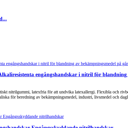
...
 Alkaliresistenta engångshandskar i nitril för blandn
iskt nitrilgummi, latexfria för att undvika latexallergi. Flexibla och ri
aliska för beredning av bekämpningsmedel, industri, livsmedel och dagl
ningshandskar Engångsskyddande nitrilhandskar