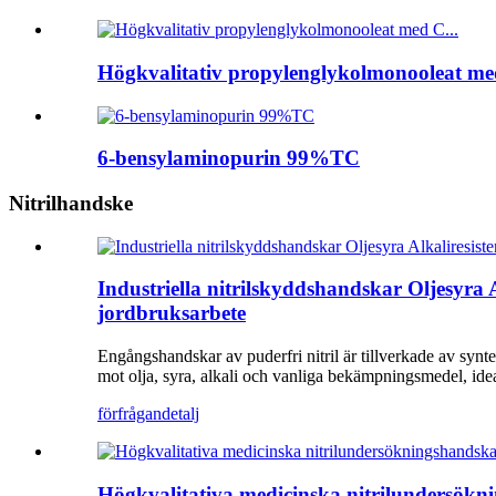
Högkvalitativ propylenglykolmonooleat med
6-bensylaminopurin 99%TC
Nitrilhandske
Industriella nitrilskyddshandskar Oljesyra
jordbruksarbete
Engångshandskar av puderfri nitril är tillverkade av syntet
mot olja, syra, alkali och vanliga bekämpningsmedel, ide
förfrågan
detalj
Högkvalitativa medicinska nitrilundersök