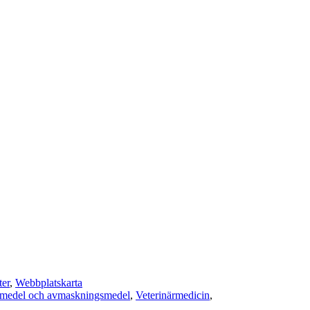
ter
,
Webbplatskarta
smedel och avmaskningsmedel
,
Veterinärmedicin
,