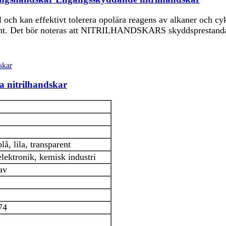
l och kan effektivt tolerera opolära reagens av alkaner och c
önt. Det bör noteras att NITRILHANDSKARS skyddsprestanda va
ka nitrilhandskar
blå, lila, transparent
elektronik, kemisk industri
av
74