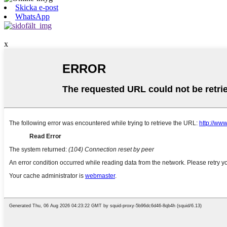
Skicka e-post
WhatsApp
x