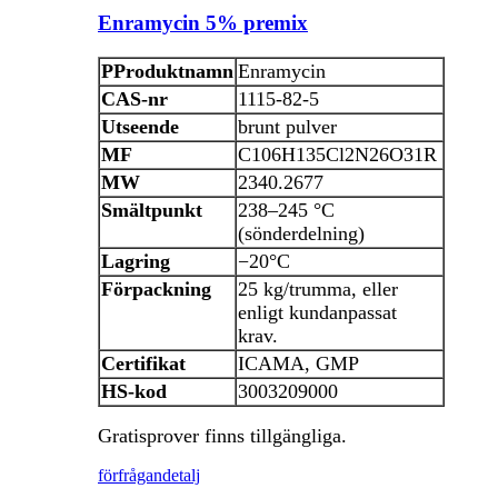
Enramycin 5% premix
P
Produktnamn
Enramycin
CAS-nr
1115-82-5
Utseende
brunt pulver
MF
C106H135Cl2N26O31R
MW
2340.2677
Smältpunkt
238–245 °C
(sönderdelning)
Lagring
−20°C
Förpackning
25 kg/trumma, eller
enligt kundanpassat
krav.
Certifikat
ICAMA, GMP
HS-kod
3003209000
Gratisprover finns tillgängliga.
förfrågan
detalj