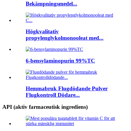
Bekämpningsmedel...
Högkvalitativ
propylenglykolmonooleat med...
6-bensylaminopurin 99%TC
Hemmabruk Flugdödande Pulver
Flugkontroll Dödare...
API (aktiv farmaceutisk ingrediens)