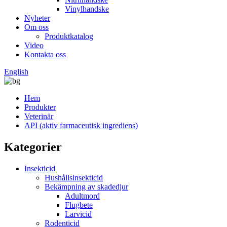
Vinylhandske
Nyheter
Om oss
Produktkatalog
Video
Kontakta oss
English
Hem
Produkter
Veterinär
API (aktiv farmaceutisk ingrediens)
Kategorier
Insekticid
Hushållsinsekticid
Bekämpning av skadedjur
Adultmord
Flugbete
Larvicid
Rodenticid