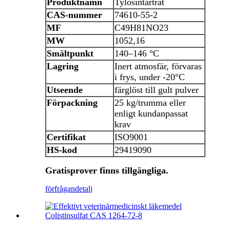
Produktnamn
Tylosintartrat
CAS-nummer
74610-55-2
MF
C49H81NO23
MW
1052,16
Smältpunkt
140–146 °C
Lagring
Inert atmosfär, förvaras
i frys, under -20°C
Utseende
färglöst till gult pulver
Förpackning
25 kg/trumma eller
enligt kundanpassat
krav
Certifikat
ISO9001
HS-kod
29419090
Gratisprover finns tillgängliga.
förfrågan
detalj