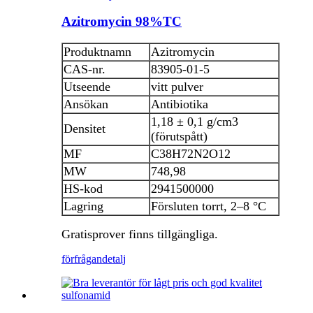
Azitromycin 98%TC
Produktnamn
Azitromycin
CAS-nr.
83905-01-5
Utseende
vitt pulver
Ansökan
Antibiotika
1,18 ± 0,1 g/cm3
Densitet
(förutspått)
MF
C38H72N2O12
MW
748,98
HS-kod
2941500000
Lagring
Försluten torrt, 2–8 °C
Gratisprover finns tillgängliga.
förfrågan
detalj