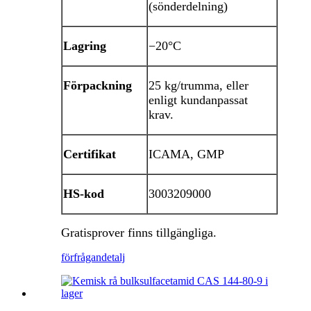
(sönderdelning)
Lagring
−20°C
Förpackning
25 kg/trumma, eller
enligt kundanpassat
krav.
Certifikat
ICAMA, GMP
HS-kod
3003209000
Gratisprover finns tillgängliga.
förfrågan
detalj