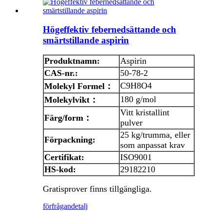
Högeffektiv febernedsättande och
smärtstillande aspirin
Produktnamn:
Aspirin
CAS-nr.:
50-78-2
C9H8O4
Molekyl
Formel
：
180 g/mol
Molekylvikt
：
Vitt kristallint
Färg/form
：
pulver
25 kg/trumma, eller
Förpackning:
som anpassat krav
Certifikat:
ISO9001
HS-kod:
29182210
Gratisprover finns tillgängliga.
förfrågan
detalj