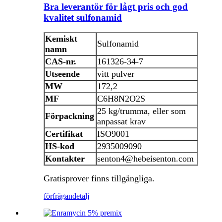
Bra leverantör för lågt pris och god
kvalitet sulfonamid
Kemiskt
Sulfonamid
namn
CAS-nr.
161326-34-7
Utseende
vitt pulver
MW
172,2
MF
C6H8N2O2S
25 kg/trumma, eller som
Förpackning
anpassat krav
Certifikat
ISO9001
HS-kod
2935009090
Kontakter
senton4@hebeisenton.com
Gratisprover finns tillgängliga.
förfrågan
detalj