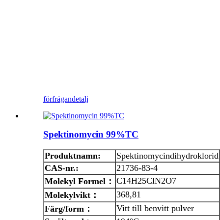
förfrågan
detalj
Spektinomycin 99%TC
Produktnamn:
Spektinomycindihydroklorid
CAS-nr.:
21736-83-4
C14H25ClN2O7
Molekyl
Formel
：
368,81
Molekylvikt
：
Vitt till benvitt pulver
Färg/form
：