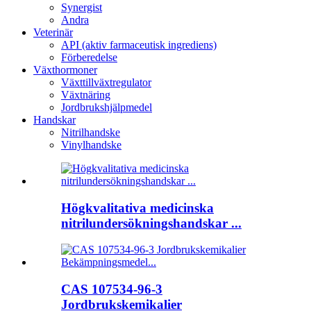
Synergist
Andra
Veterinär
API (aktiv farmaceutisk ingrediens)
Förberedelse
Växthormoner
Växttillväxtregulator
Växtnäring
Jordbrukshjälpmedel
Handskar
Nitrilhandske
Vinylhandske
Högkvalitativa medicinska
nitrilundersökningshandskar ...
CAS 107534-96-3
Jordbrukskemikalier