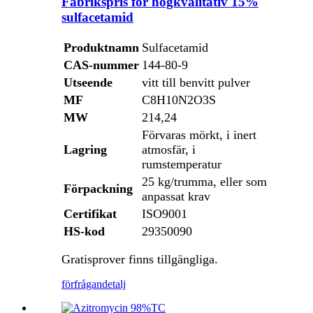
Fabrikspris för högkvalitativ 15%
sulfacetamid
Produktnamn
Sulfacetamid
CAS-nummer
144-80-9
Utseende
vitt till benvitt pulver
MF
C8H10N2O3S
MW
214,24
Förvaras mörkt, i inert
Lagring
atmosfär, i
rumstemperatur
25 kg/trumma, eller som
Förpackning
anpassat krav
Certifikat
ISO9001
HS-kod
29350090
Gratisprover finns tillgängliga.
förfrågan
detalj