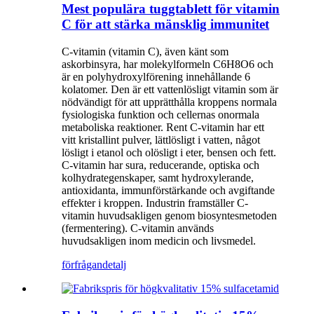
Mest populära tuggtablett för vitamin
C för att stärka mänsklig immunitet
C-vitamin (vitamin C), även känt som
askorbinsyra, har molekylformeln C6H8O6 och
är en polyhydroxylförening innehållande 6
kolatomer. Den är ett vattenlösligt vitamin som är
nödvändigt för att upprätthålla kroppens normala
fysiologiska funktion och cellernas onormala
metaboliska reaktioner. Rent C-vitamin har ett
vitt kristallint pulver, lättlösligt i vatten, något
lösligt i etanol och olösligt i eter, bensen och fett.
C-vitamin har sura, reducerande, optiska och
kolhydrategenskaper, samt hydroxylerande,
antioxidanta, immunförstärkande och avgiftande
effekter i kroppen. Industrin framställer C-
vitamin huvudsakligen genom biosyntesmetoden
(fermentering). C-vitamin används
huvudsakligen inom medicin och livsmedel.
förfrågan
detalj