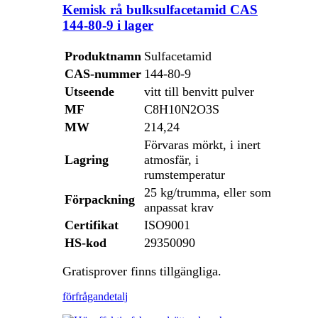
Kemisk rå bulksulfacetamid CAS
144-80-9 i lager
Produktnamn
Sulfacetamid
CAS-nummer
144-80-9
Utseende
vitt till benvitt pulver
MF
C8H10N2O3S
MW
214,24
Förvaras mörkt, i inert
Lagring
atmosfär, i
rumstemperatur
25 kg/trumma, eller som
Förpackning
anpassat krav
Certifikat
ISO9001
HS-kod
29350090
Gratisprover finns tillgängliga.
förfrågan
detalj