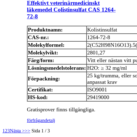
Effektivt veterinärmedicinskt
läkemedel Colistinsulfat CAS 1264-
72-8
Produktnamn:
Kolistinsulfat
CAS-nr.:
1264-72-8
Molekylformel:
2(C52H98N16O13).5
Molekylvikt:
2801,27
Färg/form:
Vitt eller nästan vitt p
Lösningsmedelstolerans:
H2O: ≥ 32 mg/ml
25 kg/trumma, eller 
Förpackning:
anpassat krav
Certifikat:
ISO9001
HS-kod:
29419000
Gratisprover finns tillgängliga.
förfrågan
detalj
1
2
3
Nästa >
>>
Sida 1 / 3