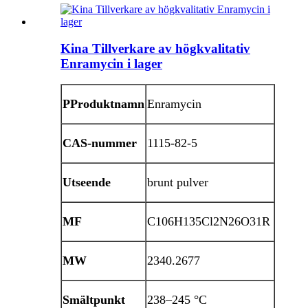
Kina Tillverkare av högkvalitativ
Enramycin i lager
P
Produktnamn
Enramycin
CAS-nummer
1115-82-5
Utseende
brunt pulver
MF
C106H135Cl2N26O31R
MW
2340.2677
Smältpunkt
238–245 °C