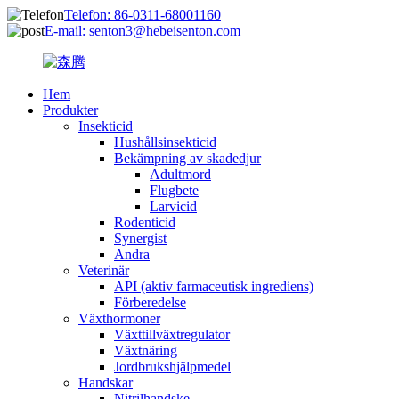
Telefon: 86-0311-68001160
E-mail: senton3@hebeisenton.com
Hem
Produkter
Insekticid
Hushållsinsekticid
Bekämpning av skadedjur
Adultmord
Flugbete
Larvicid
Rodenticid
Synergist
Andra
Veterinär
API (aktiv farmaceutisk ingrediens)
Förberedelse
Växthormoner
Växttillväxtregulator
Växtnäring
Jordbrukshjälpmedel
Handskar
Nitrilhandske