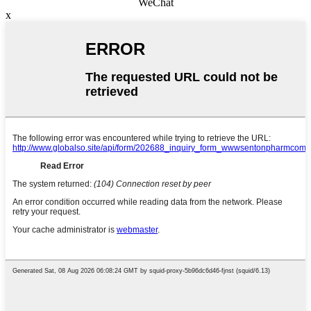
WeChat
x