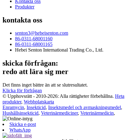
Kontakta oss
Produkter
kontakta oss
senton3@hebeisenton.com
86-0311-68001160
86-0311-68001165
Hebei Senton International Trading Co., Ltd.
skicka förfrågan:
redo att lära sig mer
Det finns inget bättre än att se slutresultatet.
Klicka för förfrågan
© Upphovsrätt - 2010-2026: Alla rättigheter förbehållna.
Heta
produkter
,
Webbplatskarta
Enramycin
,
Insekticid
,
Insektsmedel och avmaskningsmedel
,
Hushållsinsekticid
,
Veterinärmediciner
,
Veterinärmedicin
,
Skicka e-post
WhatsApp