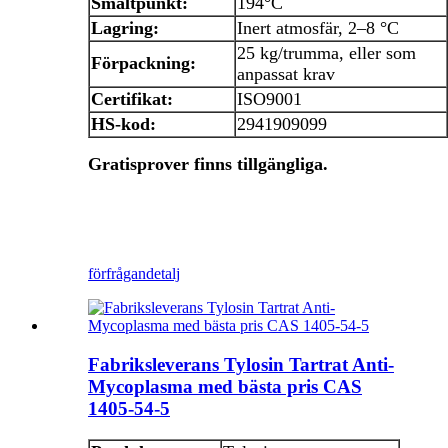
Smältpunkt:
194°C
Lagring:
Inert atmosfär, 2–8 °C
25 kg/trumma, eller som
Förpackning:
anpassat krav
Certifikat:
ISO9001
HS-kod:
2941909099
Gratisprover finns tillgängliga.
förfrågan
detalj
Fabriksleverans Tylosin Tartrat Anti-
Mycoplasma med bästa pris CAS
1405-54-5