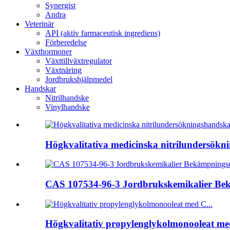
Synergist
Andra
Veterinär
API (aktiv farmaceutisk ingrediens)
Förberedelse
Växthormoner
Växttillväxtregulator
Växtnäring
Jordbrukshjälpmedel
Handskar
Nitrilhandske
Vinylhandske
Högkvalitativa medicinska nitrilundersökni
CAS 107534-96-3 Jordbrukskemikalier Bek
Högkvalitativ propylenglykolmonooleat med