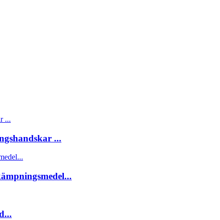
ngshandskar ...
ämpningsmedel...
...