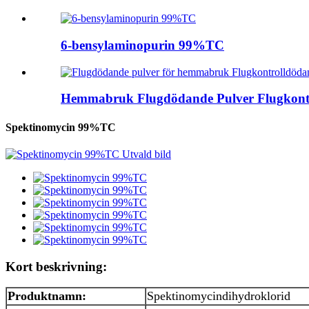
6-bensylaminopurin 99%TC
Hemmabruk Flugdödande Pulver Flugkontro
Spektinomycin 99%TC
Kort beskrivning:
Produktnamn:
Spektinomycindihydroklorid