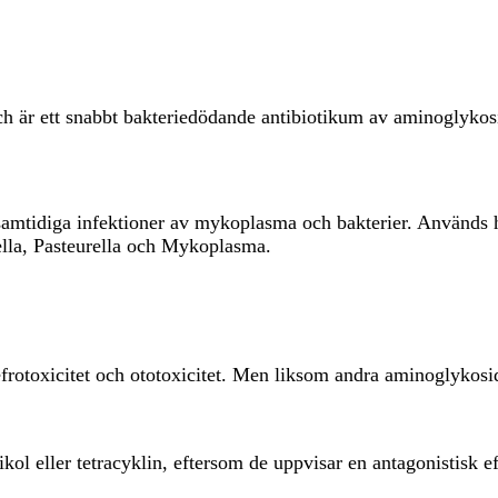
h är ett snabbt bakteriedödande antibiotikum av aminoglykosi
samtidiga infektioner av mykoplasma och bakterier. Används 
ella, Pasteurella och Mykoplasma.
 nefrotoxicitet och ototoxicitet. Men liksom andra aminoglyko
l eller tetracyklin, eftersom de uppvisar en antagonistisk ef