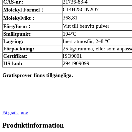
CAS-nr.:
21736-83-4
C14H25ClN2O7
Molekyl
Formel
：
368,81
Molekylvikt
：
Vitt till benvitt pulver
Färg/form
：
Smältpunkt:
194°C
Lagring:
Inert atmosfär, 2–8 °C
Förpackning:
25 kg/trumma, eller som anpass
Certifikat:
ISO9001
HS-kod:
2941909099
Gratisprover finns tillgängliga.
Få gratis prov
Produktinformation