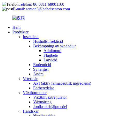
Telefon: 86-0311-68001160
E-mail: senton3@hebeisenton.com
Hem
Produkter
Insekticid
Hushållsinsekticid
Bekämpning av skadedjur
Adultmord
Flugbete
Larvicid
Rodenticid
Synergist
Andra
Veterinär
API (aktiv farmaceutisk ingrediens)
Förberedelse
Växthormoner
Växttillväxtregulator
Växtnäring
Jordbrukshjälpmedel
Handskar
Nitrilhandske