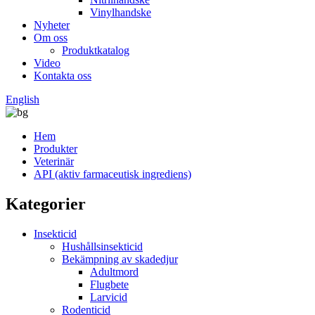
Vinylhandske
Nyheter
Om oss
Produktkatalog
Video
Kontakta oss
English
Hem
Produkter
Veterinär
API (aktiv farmaceutisk ingrediens)
Kategorier
Insekticid
Hushållsinsekticid
Bekämpning av skadedjur
Adultmord
Flugbete
Larvicid
Rodenticid