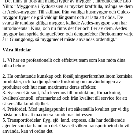
”Det finns ju trots allt många typer av myggor”, introducerade Luo
Yilin: ”Myggorna i Sydostasien är mycket kraftfulla, många av dem
är Aedes-myggor. Till skillnad från vanliga husmyggor och Culex-
myggor flyger de grå väldigt långsamt och är lätta att döda. De
svarta är randiga giftiga myggor, kallade Aedes-myggor, som har
introducerats i Kina, och nu finns det fler och fler av dem. Aedes-
myggor kan sprida denguefeber, och denguefeber förekommer varje
år i Guangdong, så myggmedel måste användas ordentligt.”
Våra fördelar
1. Vi har ett professionellt och effektivt team som kan möta dina
olika behov.
2. Ha omfattande kunskap och försäljningserfarenhet inom kemiska
produkter, och ha djupgående forskning om användningen av
produkter och hur man maximerar deras effekter.
3. Systemet är sunt, från leverans till produktion, förpackning,
kvalitetskontroll, eftermarknad och från kvalitet till service för att
säkerställa kundnöjdhet.
4. Prisfördel. Med utgångspunkt i att säkerställa kvalitet ger vi dig
bästa pris för att maximera kundernas intressen.
5. Transportfördelar, flyg, sjö, land, express, alla har dedikerade
agenter som tar hand om det. Oavsett vilken transportmetod du vill
använda, kan vi ordna det.