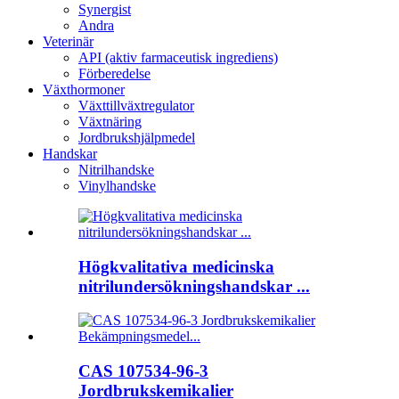
Synergist
Andra
Veterinär
API (aktiv farmaceutisk ingrediens)
Förberedelse
Växthormoner
Växttillväxtregulator
Växtnäring
Jordbrukshjälpmedel
Handskar
Nitrilhandske
Vinylhandske
Högkvalitativa medicinska
nitrilundersökningshandskar ...
CAS 107534-96-3
Jordbrukskemikalier