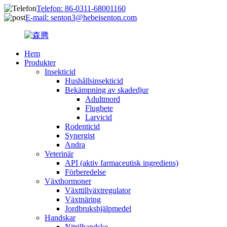
Telefon: 86-0311-68001160
E-mail: senton3@hebeisenton.com
Hem
Produkter
Insekticid
Hushållsinsekticid
Bekämpning av skadedjur
Adultmord
Flugbete
Larvicid
Rodenticid
Synergist
Andra
Veterinär
API (aktiv farmaceutisk ingrediens)
Förberedelse
Växthormoner
Växttillväxtregulator
Växtnäring
Jordbrukshjälpmedel
Handskar
Nitrilhandske