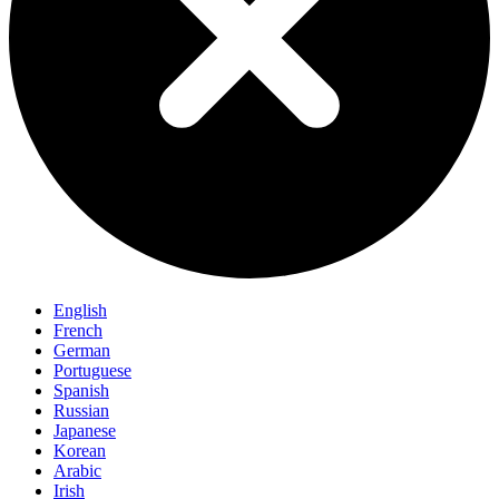
English
French
German
Portuguese
Spanish
Russian
Japanese
Korean
Arabic
Irish