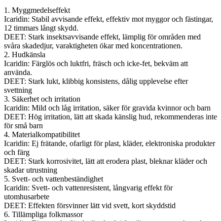
1. Myggmedelseffekt
Icaridin: Stabil avvisande effekt, effektiv mot myggor och fästingar,
12 timmars långt skydd.
DEET: Stark insektsavvisande effekt, lämplig för områden med
svåra skadedjur, varaktigheten ökar med koncentrationen.
2. Hudkänsla
Icaridin: Färglös och luktfri, fräsch och icke-fet, bekväm att
använda.
DEET: Stark lukt, klibbig konsistens, dålig upplevelse efter
svettning
3. Säkerhet och irritation
Icaridin: Mild och låg irritation, säker för gravida kvinnor och barn
DEET: Hög irritation, lätt att skada känslig hud, rekommenderas inte
för små barn
4. Materialkompatibilitet
Icaridin: Ej frätande, ofarligt för plast, kläder, elektroniska produkter
och färg
DEET: Stark korrosivitet, lätt att erodera plast, bleknar kläder och
skadar utrustning
5. Svett- och vattenbeständighet
Icaridin: Svett- och vattenresistent, långvarig effekt för
utomhusarbete
DEET: Effekten försvinner lätt vid svett, kort skyddstid
6. Tillämpliga folkmassor