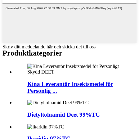
Skriv ditt meddelande här och skicka det till oss
Produkt
kategorier
Kina Leverantör Insektsmedel för
Personlig ...
Dietyltoluamid Deet 99%TC
Ikaridin 97%TC