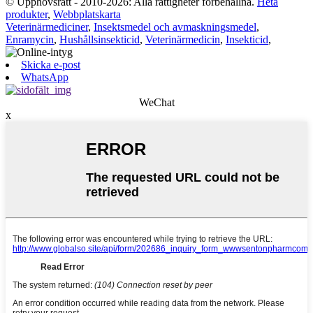
© Upphovsrätt - 2010-2026: Alla rättigheter förbehållna.
Heta
produkter
,
Webbplatskarta
Veterinärmediciner
,
Insektsmedel och avmaskningsmedel
,
Enramycin
,
Hushållsinsekticid
,
Veterinärmedicin
,
Insekticid
,
Skicka e-post
WhatsApp
WeChat
x