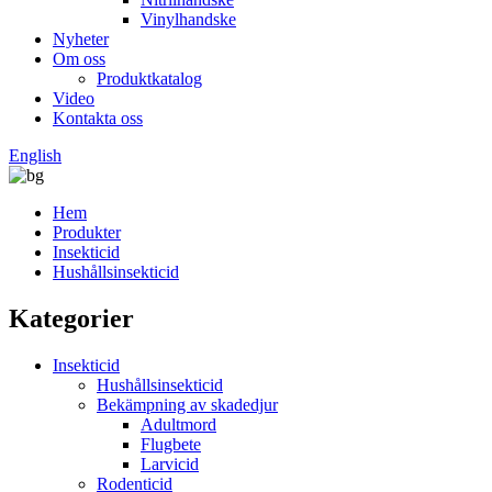
Vinylhandske
Nyheter
Om oss
Produktkatalog
Video
Kontakta oss
English
Hem
Produkter
Insekticid
Hushållsinsekticid
Kategorier
Insekticid
Hushållsinsekticid
Bekämpning av skadedjur
Adultmord
Flugbete
Larvicid
Rodenticid