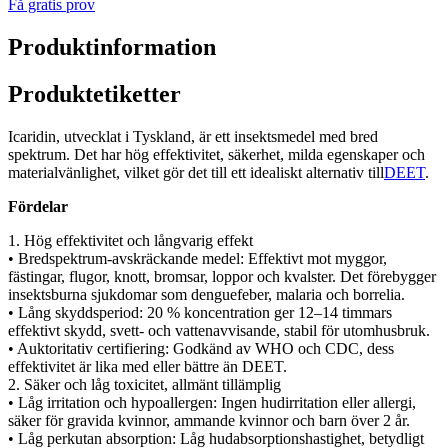
Få gratis prov
Produktinformation
Produktetiketter
Icaridin, utvecklat i Tyskland, är ett insektsmedel med bred
spektrum. Det har hög effektivitet, säkerhet, milda egenskaper och
materialvänlighet, vilket gör det till ett idealiskt alternativ till
DEET
.
Fördelar
1. Hög effektivitet och långvarig effekt
• Bredspektrum-avskräckande medel: Effektivt mot myggor,
fästingar, flugor, knott, bromsar, loppor och kvalster. Det förebygger
insektsburna sjukdomar som denguefeber, malaria och borrelia.
• Lång skyddsperiod: 20 % koncentration ger 12–14 timmars
effektivt skydd, svett- och vattenavvisande, stabil för utomhusbruk.
• Auktoritativ certifiering: Godkänd av WHO och CDC, dess
effektivitet är lika med eller bättre än DEET.
2. Säker och låg toxicitet, allmänt tillämplig
• Låg irritation och hypoallergen: Ingen hudirritation eller allergi,
säker för gravida kvinnor, ammande kvinnor och barn över 2 år.
• Låg perkutan absorption: Låg hudabsorptionshastighet, betydligt