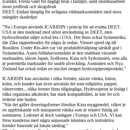
Icaridin: Första valet för dagligt bruk i familjer, samt utomhusarbete
inom jordbruk och skogsbruk
DEET: Endast lämplig för avlägsna vildmarksområden med stora
mängder skadedjur
”Nu i Europa används ICARIDIN i princip för att ersätta DEET.
USA är den marknad med störst användning av DEET, men
hydroxifenidat säljer också bra i USA. Det finns också Sydamerika,
där Zika rapporterades för några år sedan. Viruset spred sig till
Brasilien. Under Rio-året var vår produktförsäljning särskilt god i
Sydamerika. Asien-Stillahavsområdet är den snabbast växande
marknaden, såsom Japan, Sydkorea, Kina och Sydostasien, som alla
är potentiella marknader för snabb utveckling. Australien och Nya
Zeeland har också redan en mycket mogen hydroxipiperatprodukt.”
ICARIDIN kan användas i olika formler, såsom vätska, lotion,
kräm, och kunder kan även använda det som rullpärlor, papper,
våtservetter... olika former finns tillgängliga. Hydroxiperat är lösligt i
olika organiska alkoholer, har stark kompatibilitet, är inte fet och
irriterar inte huden.
"När det gäller doseringsformer föredrar Kina myggmedel, vilket är
en uppfriskande och transparent vätska som är relativt fuktig på
sommaren. Lotioner är dock vanligare i Europa och USA. Vi kan
förse kunderna med några anpassade tekniska och instruktiva
formler baserade på lokala särdrag."