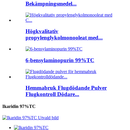
Bekämpningsmedel...
Högkvalitativ
propylenglykolmonooleat med...
6-bensylaminopurin 99%TC
Hemmabruk Flugdödande Pulver
Flugkontroll Dödare...
Ikaridin 97%TC