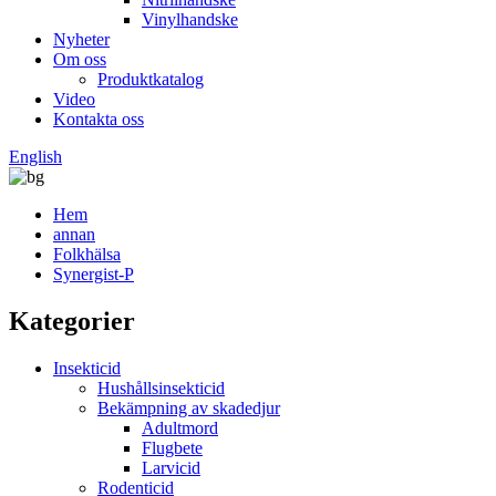
Vinylhandske
Nyheter
Om oss
Produktkatalog
Video
Kontakta oss
English
Hem
annan
Folkhälsa
Synergist-P
Kategorier
Insekticid
Hushållsinsekticid
Bekämpning av skadedjur
Adultmord
Flugbete
Larvicid
Rodenticid