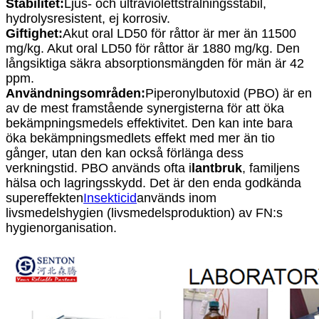
Stabilitet:
Ljus- och ultraviolettstrålningsstabil,
hydrolysresistent, ej korrosiv.
Giftighet:
Akut oral LD50 för råttor är mer än 11500
mg/kg. Akut oral LD50 för råttor är 1880 mg/kg. Den
långsiktiga säkra absorptionsmängden för män är 42
ppm.
Användningsområden:
Piperonylbutoxid (PBO) är en
av de mest framstående synergisterna för att öka
bekämpningsmedels effektivitet. Den kan inte bara
öka bekämpningsmedlets effekt med mer än tio
gånger, utan den kan också förlänga dess
verkningstid. PBO används ofta i
lantbruk
, familjens
hälsa och lagringsskydd. Det är den enda godkända
supereffekten
Insekticid
används inom
livsmedelshygien (livsmedelsproduktion) av FN:s
hygienorganisation.