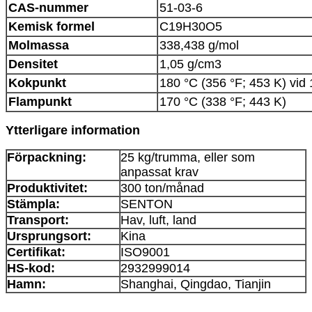
CAS-nummer
51-03-6
Kemisk formel
C19H30O5
Molmassa
338,438 g/mol
Densitet
1,05 g/cm3
Kokpunkt
180 °C (356 °F; 453 K) vi
Flampunkt
170 °C (338 °F; 443 K)
Ytterligare information
Förpackning:
25 kg/trumma, eller som
anpassat krav
Produktivitet:
300 ton/månad
Stämpla:
SENTON
Transport:
Hav, luft, land
Ursprungsort:
Kina
Certifikat:
ISO9001
HS-kod:
2932999014
Hamn:
Shanghai, Qingdao, Tianjin