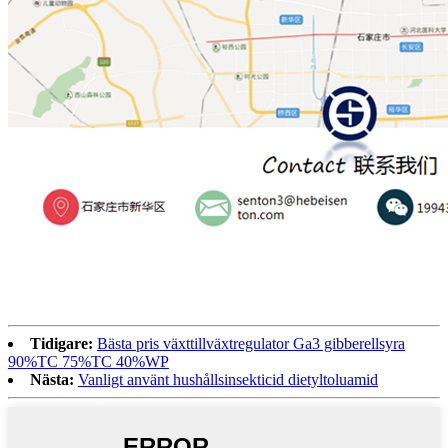
Tidigare:
Bästa pris växttillväxtregulator Ga3 gibberellsyra
90%TC 75%TC 40%WP
Nästa:
Vanligt använt hushållsinsekticid dietyltoluamid