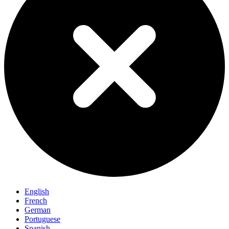
English
French
German
Portuguese
Spanish