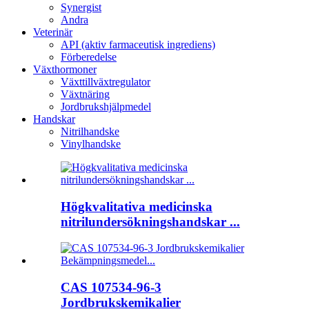
Synergist
Andra
Veterinär
API (aktiv farmaceutisk ingrediens)
Förberedelse
Växthormoner
Växttillväxtregulator
Växtnäring
Jordbrukshjälpmedel
Handskar
Nitrilhandske
Vinylhandske
Högkvalitativa medicinska
nitrilundersökningshandskar ...
CAS 107534-96-3
Jordbrukskemikalier