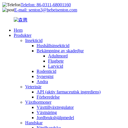
Telefon: 86-0311-68001160
E-mail: senton3@hebeisenton.com
Hem
Produkter
Insekticid
Hushållsinsekticid
Bekämpning av skadedjur
Adultmord
Flugbete
Larvicid
Rodenticid
Synergist
Andra
Veterinär
API (aktiv farmaceutisk ingrediens)
Förberedelse
Växthormoner
Växttillväxtregulator
Växtnäring
Jordbrukshjälpmedel
Handskar
Nitrilhandske