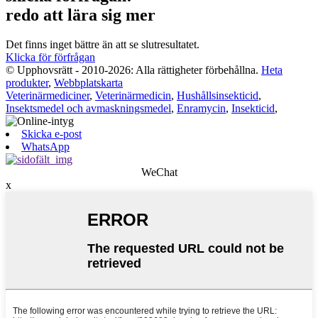
redo att lära sig mer
Det finns inget bättre än att se slutresultatet.
Klicka för förfrågan
© Upphovsrätt - 2010-2026: Alla rättigheter förbehållna.
Heta
produkter
,
Webbplatskarta
Veterinärmediciner
,
Veterinärmedicin
,
Hushållsinsekticid
,
Insektsmedel och avmaskningsmedel
,
Enramycin
,
Insekticid
,
Skicka e-post
WhatsApp
WeChat
x