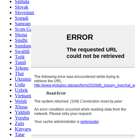
Sinhala
Slovak
Slovenian
Somali
Samoan
Scots Gaelic
Shona
Sindhi
Sundanese
Swahili
Tajik
Tamil
Telugu
Thai
Ukrainian
Urdu
Uzbek
Vietnamese
Welsh
Xhosa
Yiddish
Yoruba
Zulu
Kinyarwanda
Tatar