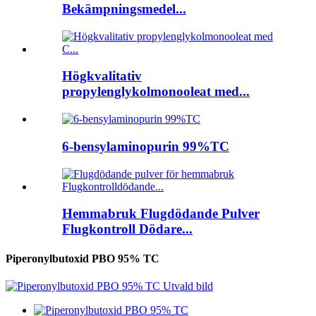
Bekämpningsmedel...
Högkvalitativ
propylenglykolmonooleat med...
6-bensylaminopurin 99%TC
Hemmabruk Flugdödande Pulver
Flugkontroll Dödare...
Piperonylbutoxid PBO 95% TC