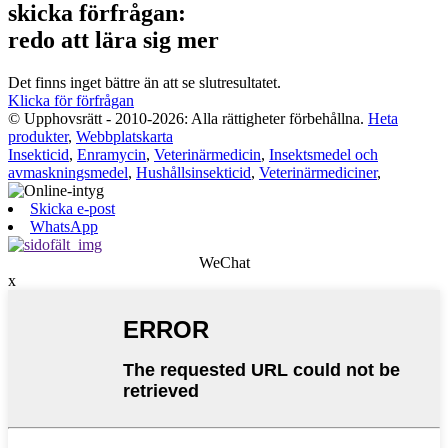
skicka förfrågan:
redo att lära sig mer
Det finns inget bättre än att se slutresultatet.
Klicka för förfrågan
© Upphovsrätt - 2010-2026: Alla rättigheter förbehållna.
Heta
produkter
,
Webbplatskarta
Insekticid
,
Enramycin
,
Veterinärmedicin
,
Insektsmedel och
avmaskningsmedel
,
Hushållsinsekticid
,
Veterinärmediciner
,
Skicka e-post
WhatsApp
WeChat
x