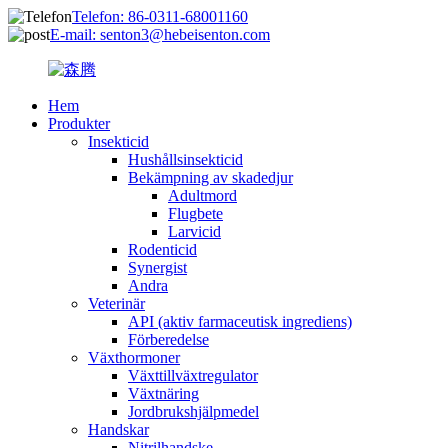
Telefon: 86-0311-68001160
E-mail: senton3@hebeisenton.com
Hem
Produkter
Insekticid
Hushållsinsekticid
Bekämpning av skadedjur
Adultmord
Flugbete
Larvicid
Rodenticid
Synergist
Andra
Veterinär
API (aktiv farmaceutisk ingrediens)
Förberedelse
Växthormoner
Växttillväxtregulator
Växtnäring
Jordbrukshjälpmedel
Handskar
Nitrilhandske