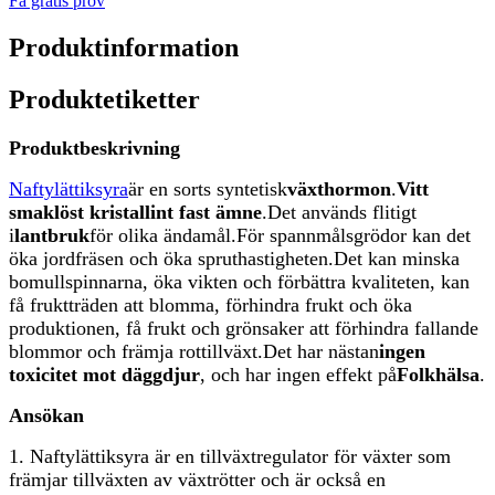
Få gratis prov
Produktinformation
Produktetiketter
Produktbeskrivning
Naftylättiksyra
är en sorts syntetisk
växthormon
.
Vitt
smaklöst kristallint fast ämne
.
Det används flitigt
i
lantbruk
för olika ändamål.
För spannmålsgrödor kan det
öka jordfräsen och öka spruthastigheten.
Det kan minska
bomullspinnarna, öka vikten och förbättra kvaliteten, kan
få fruktträden att blomma, förhindra frukt och öka
produktionen, få frukt och grönsaker att förhindra fallande
blommor och främja rottillväxt.
Det har nästan
ingen
toxicitet mot däggdjur
, och har ingen effekt på
Folkhälsa
.
Ansökan
1. Naftylättiksyra är en tillväxtregulator för växter som
främjar tillväxten av växtrötter och är också en