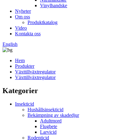
Vinylhandske
Nyheter
Om oss
Produktkatalog
Video
Kontakta oss
English
Hem
Produkter
Växttillväxtregulator
Växttillväxtregulator
Kategorier
Insekticid
Hushållsinsekticid
Bekämpning av skadedjur
Adultmord
Flugbete
Larvicid
Rodenticid