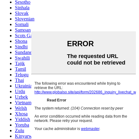
Sesotho
Sinhala
Slovak
Slovenian
Somali
Samoan
Scots Gaelic
Shona
Sindhi
Sundanese
Swahili
Tajik
Tamil
Telugu
Thai
Ukrainian
Urdu
Uzbek
Vietnamese
Welsh
Xhosa
Yiddish
Yoruba
Zulu
Kinyarwanda