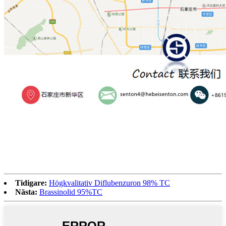
Tidigare:
Högkvalitativ Diflubenzuron 98% TC
Nästa:
Brassinolid 95%TC