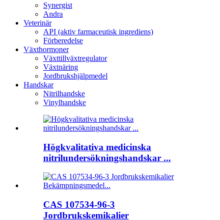
Synergist
Andra
Veterinär
API (aktiv farmaceutisk ingrediens)
Förberedelse
Växthormoner
Växttillväxtregulator
Växtnäring
Jordbrukshjälpmedel
Handskar
Nitrilhandske
Vinylhandske
Högkvalitativa medicinska
nitrilundersökningshandskar ...
CAS 107534-96-3
Jordbrukskemikalier