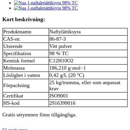
Kort beskrivning:
Produktnamn
Naftylättiksyra
CAS-nr.
86-87-3
Utseende
Vitt pulver
Specifikation
98 % TC
Kemisk formel
C12H10O2
Molmassa
186,210 g·mol−1
Löslighet i vatten
0,42 g/L (20 °C)
25 kg/trumma, eller som anpassat
Förpackning
krav
Certifikat
ISO9001
HS-kod
2916399016
Gratis utrymmen finns tillgängliga.