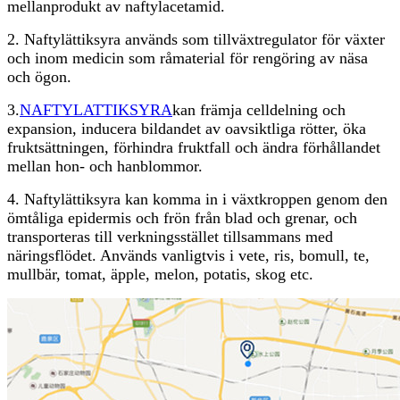
mellanprodukt av naftylacetamid.
2. Naftylättiksyra används som tillväxtregulator för växter
och inom medicin som råmaterial för rengöring av näsa
och ögon.
3.
NAFTYLATTIKSYRA
kan främja celldelning och
expansion, inducera bildandet av oavsiktliga rötter, öka
fruktsättningen, förhindra fruktfall och ändra förhållandet
mellan hon- och hanblommor.
4. Naftylättiksyra kan komma in i växtkroppen genom den
ömtåliga epidermis och frön från blad och grenar, och
transporteras till verkningsstället tillsammans med
näringsflödet. Används vanligtvis i vete, ris, bomull, te,
mullbär, tomat, äpple, melon, potatis, skog etc.